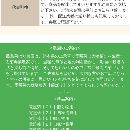
す。商品を配達してまいります配達員にお支払
代金引換
い下さい。ご請求金額は事前にお知らせ致しま
す。 尚、配送業者の送り状にも記載しておりま
す。再度ご確認下さい。
＜農園のご案内＞
藤島菊ばり農園は、熊本県の上天草で電照菊（大輪菊）を生産す
る菊専業農家です。 温暖な気候と地の利を活かし、独自の栽培方
法と持ち前の情熱、そして思いやりの心で、常に最高の菊づくり
を心掛けています。 ご先祖様をはじめ、大切な方やお世話になっ
た方への供養に、思いやりの気持ちを花に託してお届けいたしま
す。電照菊の栽培農家【菊ばり】をどうぞよろしくお願いいたし
ます。
＜商品案内＞
電照菊【２Ｌ】贈り物用
電照菊【２Ｌ】自家消費用
電照菊【Ｌ】贈り物用
電照菊【Ｌ】自家消費用
電照菊【Ｍ】贈り物用