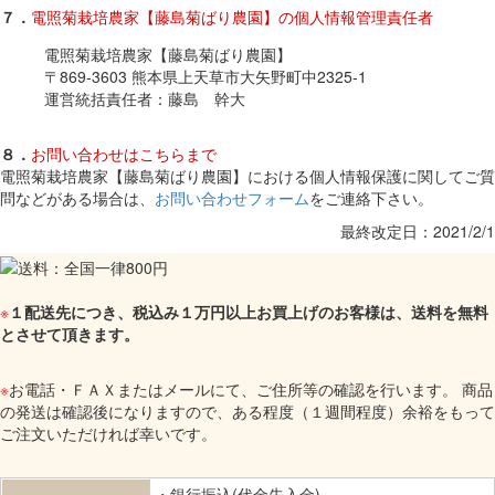
７．
電照菊栽培農家【藤島菊ばり農園】の個人情報管理責任者
電照菊栽培農家【藤島菊ばり農園】
〒869-3603 熊本県上天草市大矢野町中2325-1
運営統括責任者：藤島 幹大
８．
お問い合わせはこちらまで
電照菊栽培農家【藤島菊ばり農園】における個人情報保護に関してご質
問などがある場合は、
お問い合わせフォーム
をご連絡下さい。
最終改定日：2021/2/1
※
１配送先につき、税込み１万円以上お買上げのお客様は、送料を無料
とさせて頂きます。
※
お電話・ＦＡＸまたはメールにて、ご住所等の確認を行います。 商品
の発送は確認後になりますので、ある程度（１週間程度）余裕をもって
ご注文いただければ幸いです。
・銀行振込(代金先入金)