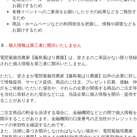
お届けするため
各種イベントへのご参加をお願いしたりその結果などをご報告す
るため
商品・ホームページなどの利用状況を把握し、情報や調査などを
お届けするため
３．
個人情報は第三者に開示いたしません
電照菊栽培農家【藤島菊ばり農園】は、皆さまのご承諾がない限り登録
された個人情報を第三者に開示いたしません。
ただし、皆さまが電照菊栽培農家【藤島菊ばり農園】以外の企業に対し
て情報提供、サービス提供、商品のご注文、プレゼント応募、接触、仲
介をご依頼いただいた場合や、それらの企業が関係する商品のご注文等
を当社に依頼された場合などには、当該企業に個人情報を開示・提供す
ることがあります。
ご注文商品の料金を決済する場合に、金融機関などとの間で個人情報を
開示することがあります。金融機関の口座番号の正当性やクレジットカ
ードの有効性を確認するためです。
また、法律に基づき開示しなければならない場合や、電照菊栽培農家
【藤島菊ばり農園】と皆さまの権利/財産/安全などを保護/防御するため