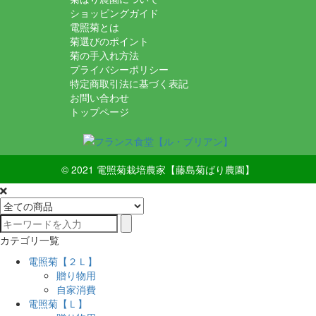
ショッピングガイド
電照菊とは
菊選びのポイント
菊の手入れ方法
プライバシーポリシー
特定商取引法に基づく表記
お問い合わせ
トップページ
© 2021
電照菊栽培農家【藤島菊ばり農園】
カテゴリ一覧
電照菊【２Ｌ】
贈り物用
自家消費
電照菊【Ｌ】