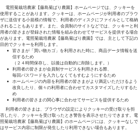
電照菊栽培農家【藤島菊ばり農園】ホームページでは、クッキーを
使用することがあります。クッキーは、ホームページが利用者のブラウ
ザに送信する小規模の情報で、利用者のディスクにファイルとして格納
されることもあります。また、会員制のサイトなどでは、クッキーと利
用者の皆さまが登録された情報を組み合わせてサービスを提供する場合
があります。電照菊栽培農家【藤島菊ばり農園】では、主として下記の
目的でクッキーを利用します。
皆さまが「買い物カゴ」を利用された時に、商品データ情報を送
信するため
（２４時間保存し、以後は自動的に削除します。）
利用者の皆さまが会員制サービスを利用される際、
毎回パスワードを入力しなくてもすむようにするため
ホームページの内容を利用者の皆さまがより満足いただけるよう
改良したり、個々の利用者に合わせてカスタマイズしたりするた
め
利用者の皆さまの関心事に合わせてサービスを提供するため
利用者の皆さまは、ブラウザの設定によりクッキーの受け取りを拒
否したり、クッキーを受け取ったとき警告を表示させたりできます。電
照菊栽培農家【藤島菊ばり農園】のホームページには、クッキーなしで
はサービス内容に制限が発生したり利用できない場合もあります。