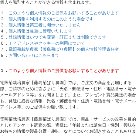
個人を識別することができる情報も含まれます。
１．
このような個人情報のご提供をお願いすることがあります
２．
個人情報を利用するのはこのような場合です
３．
個人情報は第三者に開示いたしません
４．
個人情報は厳重に管理いたします
５．
登録情報はいつでも変更・訂正または削除できます
６．
ＩＰアドレスやクッキーの利用について
７．
電照菊栽培農家【藤島菊ばり農園】の個人情報管理責任者
８．
お問い合わせはこちらまで
１．
このような個人情報のご提供をお願いすることがあります
電照菊栽培農家【藤島菊ばり農園】では、ご注文の商品をお届けする
際、ご請求のために皆さまに「氏名・郵便番号・住所・電話番号・電子
メールアドレス等」をお聞きします。また、プレゼント賞品発送の場合
も、発送に必要な情報「氏名・郵便番号・住所・電話番号・電子メール
アドレス等」のご提供をお願い致します。
電照菊栽培農家【藤島菊ばり農園】では、商品・サービスの改善を目的
としたアンケート調査の際、皆様に「年齢または誕生日・性別・興味を
お持ちの情報や製品分野・趣味」などについてお聞きすることもありま