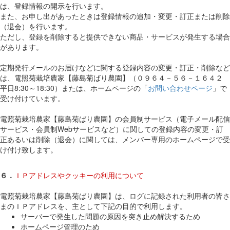
は、登録情報の開示を行います。
また、お申し出があったときは登録情報の追加・変更・訂正または削除
（退会）を行います。
ただし、登録を削除すると提供できない商品・サービスが発生する場合
があります。
定期発行メールのお届けなどに関する登録内容の変更・訂正・削除など
は、電照菊栽培農家【藤島菊ばり農園】（０９６４－５６－１６４２
平日8:30～18:30）または、ホームページの「
お問い合わせページ
」で
受け付けています。
電照菊栽培農家【藤島菊ばり農園】の会員制サービス（電子メール配信
サービス・会員制Webサービスなど）に関しての登録内容の変更・訂
正あるいは削除（退会）に関しては、メンバー専用のホームページで受
け付け致します。
６．
ＩＰアドレスやクッキーの利用について
電照菊栽培農家【藤島菊ばり農園】は、ログに記録された利用者の皆さ
まのＩＰアドレスを、主として下記の目的で利用します。
サーバーで発生した問題の原因を突き止め解決するため
ホームページ管理のため