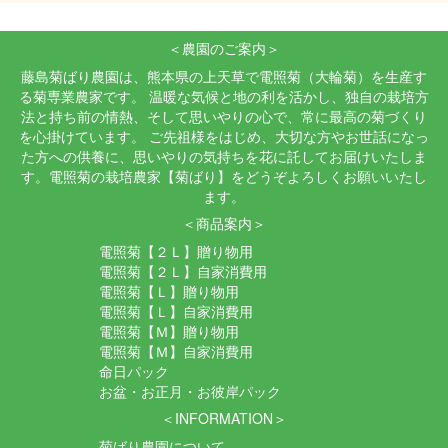
＜農園のご案内＞
藤島菊ばり農園は、熊本県の上天草で電照菊（大輪菊）を生産す
る菊専業農家です。 温暖な気候と地の利を活かし、独自の栽培方
法と持ち前の情熱、そして思いやりの心で、常に最高の菊づくり
を心掛けています。 ご先祖様をはじめ、大切な方やお世話になっ
た方への供養に、思いやりの気持ちを花に託してお届けいたしま
す。電照菊の栽培農家【菊ばり】をどうぞよろしくお願いいたし
ます。
＜商品案内＞
電照菊【２Ｌ】贈り物用
電照菊【２Ｌ】自家消費用
電照菊【Ｌ】贈り物用
電照菊【Ｌ】自家消費用
電照菊【Ｍ】贈り物用
電照菊【Ｍ】自家消費用
命日パック
お盆・お正月・お彼岸パック
＜INFORMATION＞
菊ばり農園について